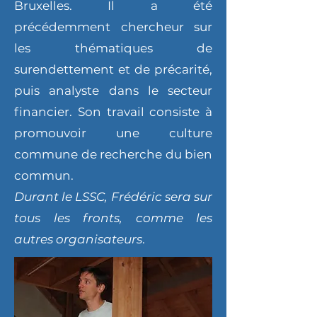
Bruxelles. Il a été
précédemment chercheur sur
les thématiques de
surendettement et de précarité,
puis analyste dans le secteur
financier. Son travail consiste à
promouvoir une culture
commune de recherche du bien
commun.
Durant le LSSC, Frédéric sera sur
tous les fronts, comme les
autres organisateurs
.